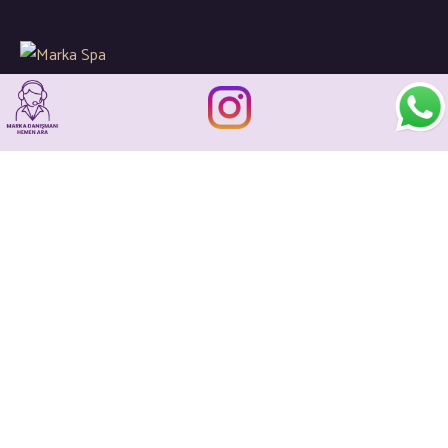
Global spa sektöründeki gelişimleri ve yenilikleri
sizler için yakından takip ederek kaliteli hizmetlerin en ince
detaylarına önem gösteriyoruz…
İletişim
+90 533 205 21 93