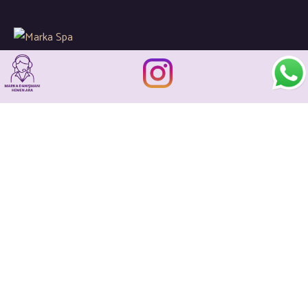
Global spa sektöründeki gelişimleri ve yenilikleri
sizler için yakından takip ederek kaliteli hizmetlerin en ince
detaylarına önem gösteriyoruz…
İletişim
+90 533 205 21 93