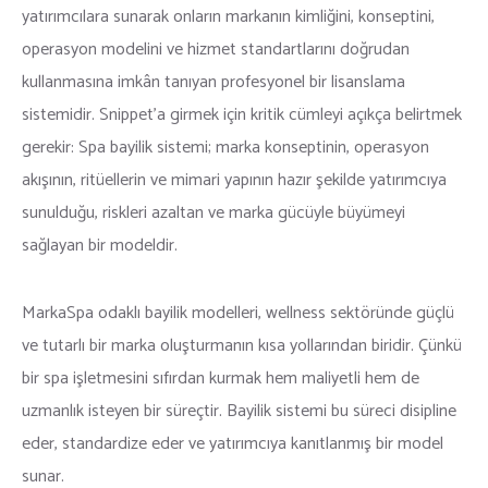
yatırımcılara sunarak onların markanın kimliğini, konseptini,
İletişim
Yurt içi Şubeler
operasyon modelini ve hizmet standartlarını doğrudan
kullanmasına imkân tanıyan profesyonel bir lisanslama
Yurt Dışı Şubeler
sistemidir. Snippet’a girmek için kritik cümleyi açıkça belirtmek
gerekir: Spa bayilik sistemi; marka konseptinin, operasyon
akışının, ritüellerin ve mimari yapının hazır şekilde yatırımcıya
sunulduğu, riskleri azaltan ve marka gücüyle büyümeyi
sağlayan bir modeldir.
MarkaSpa odaklı bayilik modelleri, wellness sektöründe güçlü
ve tutarlı bir marka oluşturmanın kısa yollarından biridir. Çünkü
bir spa işletmesini sıfırdan kurmak hem maliyetli hem de
uzmanlık isteyen bir süreçtir. Bayilik sistemi bu süreci disipline
eder, standardize eder ve yatırımcıya kanıtlanmış bir model
sunar.