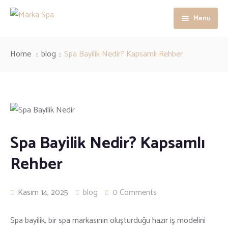
Menu
Ana Sayfa
Home
blog
Spa Bayilik Nedir? Kapsamlı Rehber
Kurumsal
Spa Danışmanlık Hizmetlerimiz
Marka spa önsöz
Spa Eğitim ve Seminerlerimiz
İnsan Kaynakları
Spa Bayilik Nedir? Kapsamlı
Spa Franchise Sistemi
Blog
Rehber
En çok tercih edilen day spa program
Sıkça Sorulan Sorular
Kasım 14, 2025
blog
0 Comments
Marka Kart Avantajları
Spa Hizmet Standartları ve Konsept
Şubeler
Spa ve yaşam kulübü hizmetleri
Spa bayilik, bir spa markasının oluşturduğu hazır iş modelini