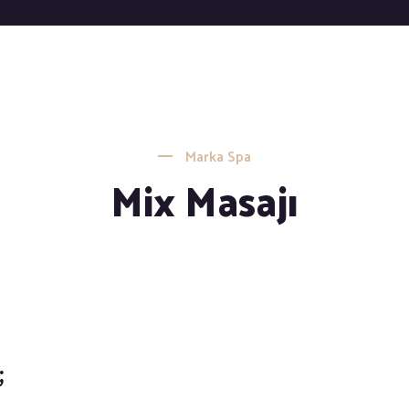
Marka Spa
Mix Masajı
;