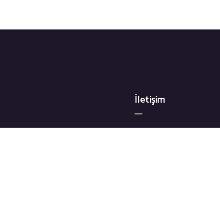
İletişim
+90 533 205 21 93
etaylarına önem gösteriyoruz…
markaspaworld@gmail
Adres İlkyerleşim Mahal
Yenimahalle/Ankara