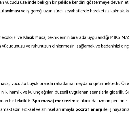
san vücudu üzerinde belirgin bir şekilde kendini göstermeye devam et
 kullanılması ve iş gereği uzun süreli seyahatlerde hareketsiz kalmak, 
eflexolojisi ve Klasik Masaj tekniklerinin birarada uygulandığı MİKS 
 karşın vücudunuzu ve ruhunuzun dinlenmesini sağlamak ve bedeninizi 
s masaj, vücutta büyük oranda rahatlama meydana getirmektedir. Özel 
lik, hamlık ve kulunç ağrıları düzenli uygulanan seanslarla giderilir. Sı
nan bir tekniktir.
Spa masaj merkezimiz
, alanında uzman personell
maktadır. Fiziksel ve zihinsel arınmayla
pozitif enerji
ile iş hayatını