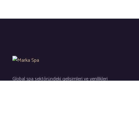
Global spa sektöründeki gelişimleri ve yenilikleri
sizler için yakından takip ederek kaliteli hizmetlerin en ince d