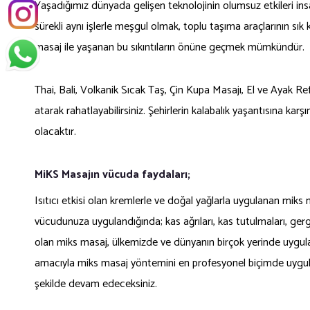
Yaşadığımız dünyada gelişen teknolojinin olumsuz etkileri in
sürekli aynı işlerle meşgul olmak, toplu taşıma araçlarının sık
masaj ile yaşanan bu sıkıntıların önüne geçmek mümkündür.
Thai, Bali, Volkanik Sıcak Taş, Çin Kupa Masajı, El ve Ayak R
atarak rahatlayabilirsiniz. Şehirlerin kalabalık yaşantısına
olacaktır.
MiKS Masajın vücuda faydaları;
Isıtıcı etkisi olan kremlerle ve doğal yağlarla uygulanan mik
vücudunuza uygulandığında; kas ağrıları, kas tutulmaları, gergin
olan miks masaj, ülkemizde ve dünyanın birçok yerinde uygula
amacıyla miks masaj yöntemini en profesyonel biçimde uygula
şekilde devam edeceksiniz.